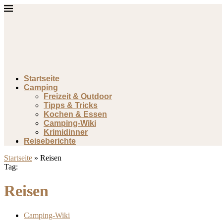
Startseite
Camping
Freizeit & Outdoor
Tipps & Tricks
Kochen & Essen
Camping-Wiki
Krimidinner
Reiseberichte
Startseite
»
Reisen
Tag:
Reisen
Camping-Wiki