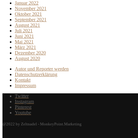
Januar 2022
November 2021
Oktober 2021
September 2021
August 2021
Juli 2021
Juni 2021
Mai 2021
März 2021
Dezember 2020
August 2020
Autor und Reporter werden
Datenschutzerklärung
Kontakt
Impressum
Twitter
Instagram
Pinterest
Youtube
@2022 by Zeltnadel - MonkeyPoint.Marketing