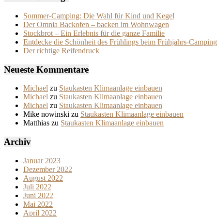
Sommer-Camping: Die Wahl für Kind und Kegel
Der Omnia Backofen – backen im Wohnwagen
Stockbrot – Ein Erlebnis für die ganze Familie
Entdecke die Schönheit des Frühlings beim Frühjahrs-Camping
Der richtige Reifendruck
Neueste Kommentare
Michael
zu
Staukasten Klimaanlage einbauen
Michael
zu
Staukasten Klimaanlage einbauen
Michael
zu
Staukasten Klimaanlage einbauen
Mike nowinski
zu
Staukasten Klimaanlage einbauen
Matthias
zu
Staukasten Klimaanlage einbauen
Archiv
Januar 2023
Dezember 2022
August 2022
Juli 2022
Juni 2022
Mai 2022
April 2022