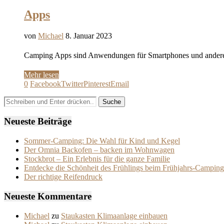
Apps
von
Michael
8. Januar 2023
Camping Apps sind Anwendungen für Smartphones und andere mo
Mehr lesen
0
Facebook
Twitter
Pinterest
Email
Neueste Beiträge
Sommer-Camping: Die Wahl für Kind und Kegel
Der Omnia Backofen – backen im Wohnwagen
Stockbrot – Ein Erlebnis für die ganze Familie
Entdecke die Schönheit des Frühlings beim Frühjahrs-Camping
Der richtige Reifendruck
Neueste Kommentare
Michael
zu
Staukasten Klimaanlage einbauen