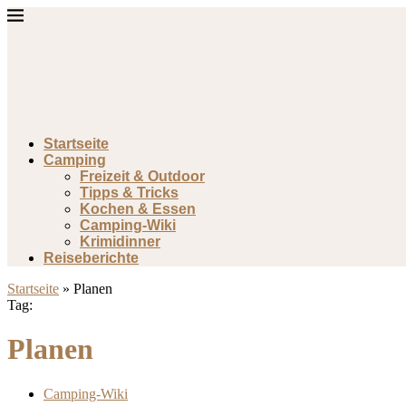
Startseite
Camping
Freizeit & Outdoor
Tipps & Tricks
Kochen & Essen
Camping-Wiki
Krimidinner
Reiseberichte
Startseite
»
Planen
Tag:
Planen
Camping-Wiki